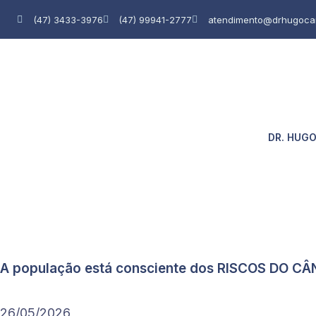
Ir
(47) 3433-3976
(47) 99941-2777
atendimento@drhugoca
para
o
conteúdo
DR. HUG
A população está consciente dos RISCOS DO C
26/05/2026