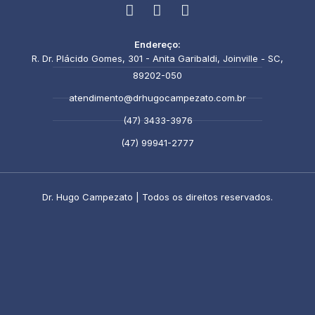
F
I
Y
a
n
o
Endereço:
c
s
u
R. Dr. Plácido Gomes, 301 - Anita Garibaldi, Joinville - SC,
e
t
t
b
a
u
89202-050
o
g
b
atendimento@drhugocampezato.com.br
o
r
e
k
a
(47) 3433-3976
m
(47) 99941-2777
Dr. Hugo Campezato | Todos os direitos reservados.