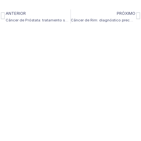
ANTERIOR
PRÓXIMO
Anterior
P
Câncer de Próstata: tratamento seguro com preservação sexual
Câncer de Rim: diagnóstico precoce e tratamento robótico