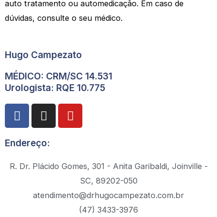
auto tratamento ou automedicação. Em caso de
dúvidas, consulte o seu médico.
Hugo Campezato
MÉDICO: CRM/SC 14.531
Urologista: RQE 10.775
F
I
Y
a
n
o
c
s
u
Endereço:
e
t
t
b
a
u
R. Dr. Plácido Gomes, 301 - Anita Garibaldi, Joinville -
o
g
b
o
r
e
SC, 89202-050
k
a
atendimento@drhugocampezato.com.br
m
(47) 3433-3976