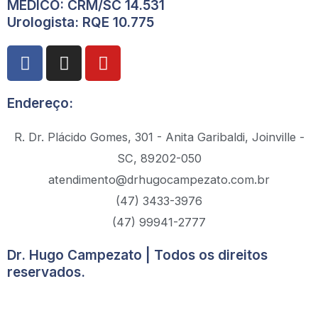
MÉDICO: CRM/SC 14.531
Urologista: RQE 10.775
F
I
Y
a
n
o
c
s
u
Endereço:
e
t
t
b
a
u
R. Dr. Plácido Gomes, 301 - Anita Garibaldi, Joinville -
o
g
b
o
r
e
SC, 89202-050
k
a
atendimento@drhugocampezato.com.br
m
(47) 3433-3976
(47) 99941-2777
Dr. Hugo Campezato | Todos os direitos
reservados.