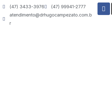
Ir
F
(47) 3433-3976
(47) 99941-2777
a
para
atendimento@drhugocampezato.com.b
c
o
e
r
conteúdo
b
o
o
k