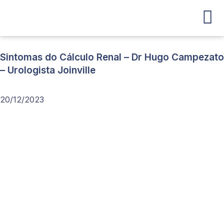
Ir
para
o
conteúdo
Sintomas do Cálculo Renal – Dr Hugo Campezato
– Urologista Joinville
20/12/2023