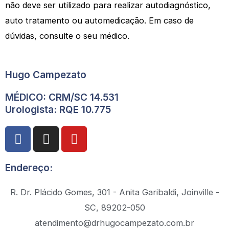
não deve ser utilizado para realizar autodiagnóstico,
auto tratamento ou automedicação. Em caso de
dúvidas, consulte o seu médico.
Hugo Campezato
MÉDICO: CRM/SC 14.531
Urologista: RQE 10.775
F
I
Y
a
n
o
c
s
u
Endereço:
e
t
t
b
a
u
R. Dr. Plácido Gomes, 301 - Anita Garibaldi, Joinville -
o
g
b
o
r
e
SC, 89202-050
k
a
atendimento@drhugocampezato.com.br