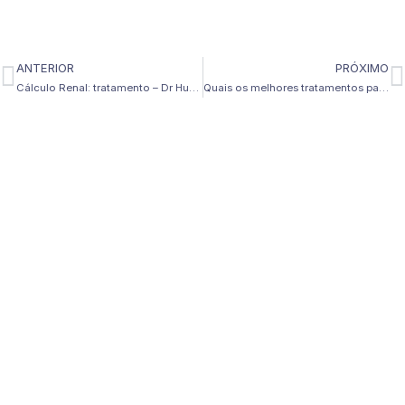
ANTERIOR
PRÓXIMO
Anterior
P
Cálculo Renal: tratamento – Dr Hugo Campezato – Urologista Joinville
Quais os melhores tratamentos para câncer de próstata