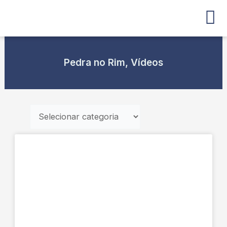
Ir
para
o
conteúdo
Pedra no Rim
,
Vídeos
Categorias