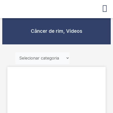
Ir
para
o
conteúdo
Câncer de rim
,
Vídeos
Categorias